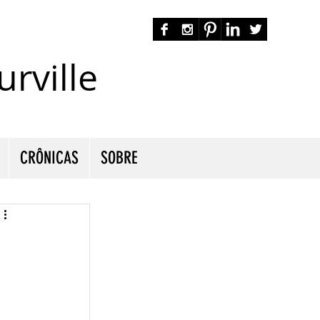
rville
autora nacional ficção romance espiritualidade cmurville
CRÔNICAS
SOBRE