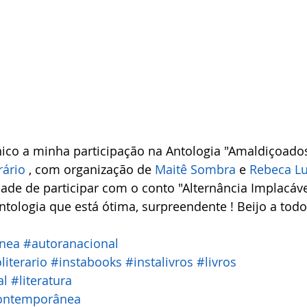
ico a minha participação na Antologia "Amaldiçoado
rário
 , com organização de 
Maitê Sombra
 e 
Rebeca L
ade de participar com o conto "Alternância Implacáve
ntologia que está ótima, surpreendente ! Beijo a todo
ânea
#autoranacional
literario
#instabooks
#instalivros
#livros
al
#literatura
contemporânea