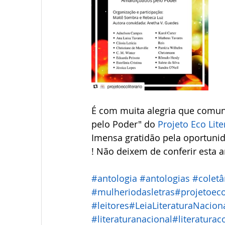
É com muita alegria que comun
pelo Poder" do 
Projeto Eco Lite
Imensa gratidão pela oportunid
! Não deixem de conferir esta a
#antologia
#antologias
#colet
#mulheriodasletras
#projetoeco
#leitores
#LeiaLiteraturaNacion
#literaturanacional
#literatura