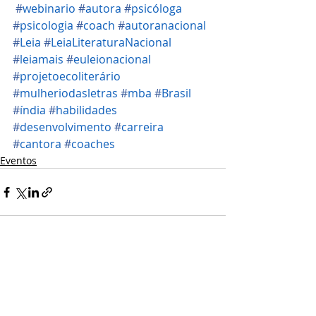
#
webinario
#
autora
#
psicóloga
#
psicologia
#
coach
#
autoranacional
#
Leia
#
LeiaLiteraturaNacional
#
leiamais
#
euleionacional
#
projetoecoliterário
#
mulheriodasletras
#
mba
#
Brasil
#
índia
#
habilidades
#
desenvolvimento
#
carreira
#
cantora
#
coaches
Eventos
Posts recentes
Ver tudo