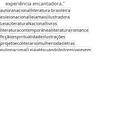
experiência encantadora."
autoranacional
literatura brasileira
euleionacional
leiamais
ilustradora
LeiaLIteraturaNacional
livros
literaturacontemporânea
literatura
romance
ficção
espiritualidade
ilustrações
projetoecoliterario
mulheriodasletras
eulionacional
Leia
atéquando
leitores
vaievem
Resenhas
Posts recentes
Ver tudo