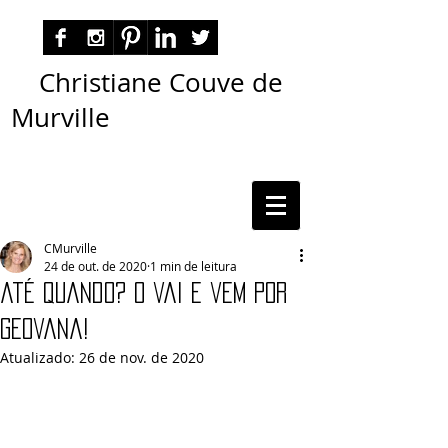
Christiane Couve de
Murville
autora nacional ficção romance espiritualidade
cmurville
CMurville
24 de out. de 2020
1 min de leitura
até quando? o vai e vem por
Geovana!
Atualizado:
26 de nov. de 2020