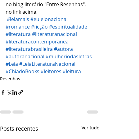
no blog literário "Entre Resenhas", 
no link acima. 
#leiamais
#euleionacional
#romance
#ficção
#espiritualidade
#literatura
#literaturanacional
#literaturacontemporânea
#literaturabrasileira
#autora
#autoranacional
#mulheriodasletras
#Leia
#LeiaLiteraturaNacional
#ChiadoBooks
#leitores
#leitura
Resenhas
Posts recentes
Ver tudo