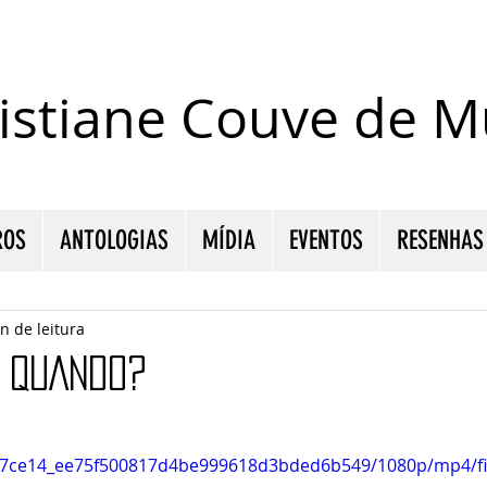
istiane Couve de Mu
ROS
ANTOLOGIAS
MÍDIA
EVENTOS
RESENHAS
n de leitura
É QUANDO?
o/17ce14_ee75f500817d4be999618d3bded6b549/1080p/mp4/fi