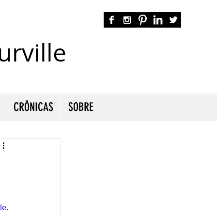
rville
autora nacional ficção romance espiritualidade cmurville
CRÔNICAS
SOBRE
le.