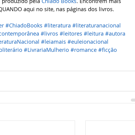
, produzido pela 
Chiado Books
. Encontrem mais 
QUANDO aqui no site, nas páginas dos livros.
er
#ChiadoBooks
#literatura
#literaturanacional
acontemporânea
#livros
#leitores
#leitura
#autora
eraturaNacional
#leiamais
#euleionacional
literário
#LivrariaMulherio
#romance
#ficção