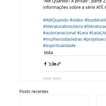
"Até Quando? A prisão", parte 2
informações sobre a série ATÉ 
#AtéQuando
#vídeo
#booktrail
#literaturabrasileira
#literatur
#autoranacional
#Leia
#LeiaLit
#mulheriodasletras
#projetoeco
#espiritualidade
Mídia
Posts recentes