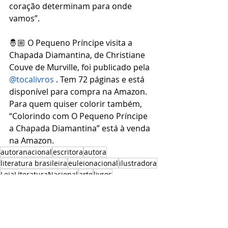
coração determinam para onde 
vamos”.
🤴🏼 O Pequeno Príncipe visita a 
Chapada Diamantina, de Christiane 
Couve de Murville, foi publicado pela 
@tocalivros
 . Tem 72 páginas e está 
disponível para compra na Amazon. 
Para quem quiser colorir também, 
“Colorindo com O Pequeno Príncipe 
a Chapada Diamantina” está à venda 
na Amazon.
autoranacional
escritora
autora
literatura brasileira
euleionacional
ilustradora
LeiaLIteraturaNacional
arte
livros
literaturacontemporânea
literatura
opequenopríncipe
colorir
livros crianças
livrodecolorir
crianças
Resenhas