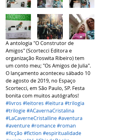
A antologia "O Construtor de 
Amigos" (Scortecci Editora e 
organização Roswita Ribeiro) tem 
um conto meu; "Os Amigos de Julia". 
O lançamento aconteceu sábado 10 
de agosto de 2019, no Espaço 
Scortecci, em São Paulo, SP. Festa 
bonita com muitos autógrafos!
#livros
#leitores
#leitura
#trilogia
#trilogie
#ACavernaCristalina
#LaCaverneCristalline
#aventura
#aventure
#romance
#roman
#ficção
#fiction
#espiritualidade