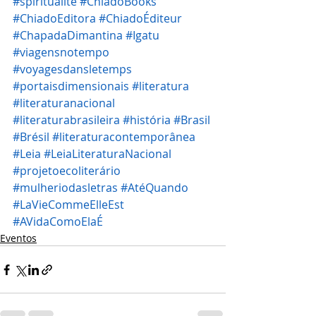
#spiritualité
#ChiadoBooks
#ChiadoEditora
#ChiadoÉditeur
#ChapadaDimantina
#Igatu
#viagensnotempo
#voyagesdansletemps
#portaisdimensionais
#literatura
#literaturanacional
#literaturabrasileira
#história
#Brasil
#Brésil
#literaturacontemporânea
#Leia
#LeiaLiteraturaNacional
#projetoecoliterário
#mulheriodasletras
#AtéQuando
#LaVieCommeElleEst
#AVidaComoElaÉ
Eventos