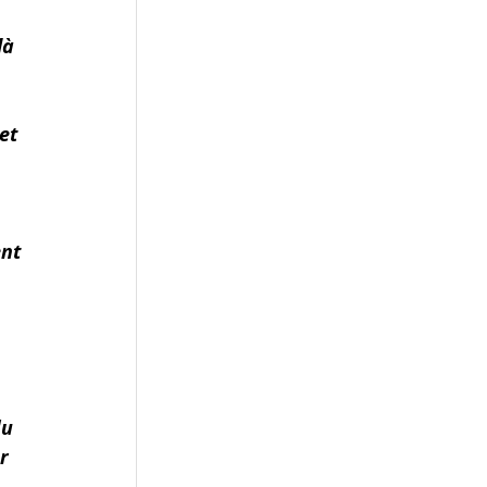
là 
et 
nt 
u 
r 