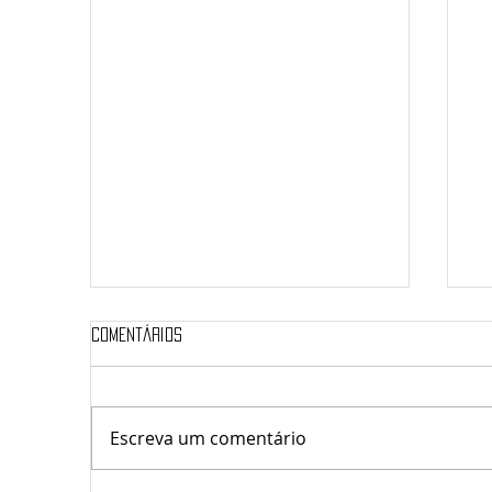
Comentários
Escreva um comentário
At
Resenha Karina Padilha