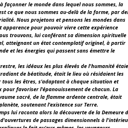
 à façonner le monde dans lequel nous sommes, la 
e est ce que nous sommes au-delà de la forme, par de
rialité. Nous projetons et pensons les mondes dans 
t apparence pour pouvoir vivre cette expérience 
ous trouvons, lui conférant sa dimension spirituelle 
 atteignant un état contemplatif originel, à partir 
de et les énergies qui passent sans émettre le 
restre, les idéaux les plus élevés de l'humanité étaie
rradiant de béatitude, était le lieu où résidaient les 
r tous les êtres, s'adaptant à chaque situation et 
ux pour favoriser l'épanouissement de chacun. La 
oyaume sacré, de la flamme ardente centrale, était 
planète, soutenant l'existence sur Terre.
mps lui raconta alors la découverte de la Demeure d
 d'ouvertures de passages dimensionnels à l'intérieu
expliquer le fait qu'eux-mêmes, les voyageurs, 