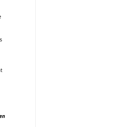
e 
s 
t 
 
en 