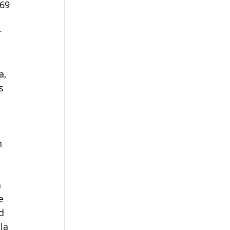
69 
 
a, 
s 
n 
 
e 
d 
la 