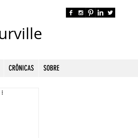
rville
autora nacional ficção romance espiritualidade cmurville
CRÔNICAS
SOBRE