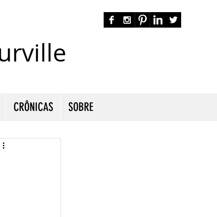
rville
autora nacional ficção romance espiritualidade cmurville
CRÔNICAS
SOBRE