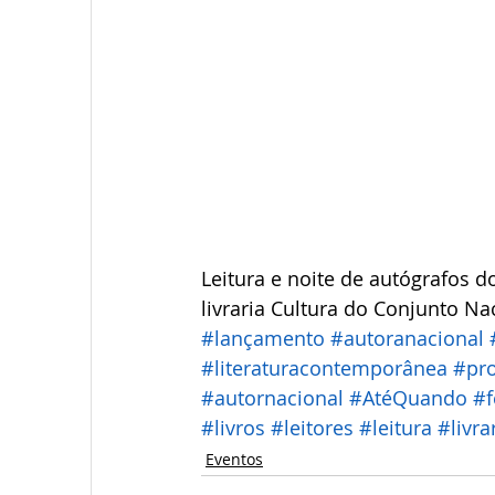
Leitura e noite de autógrafos do
livraria Cultura do Conjunto Na
#lançamento
#autoranacional
#literaturacontemporânea
#pro
#autornacional
#A
téQuando
#f
#livros
#leitores
#leitura
#livra
Eventos