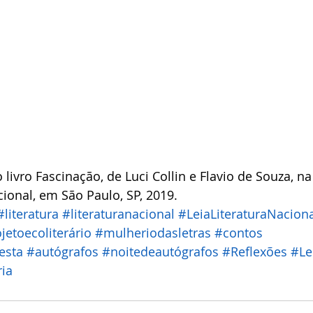
 livro Fascinação, de Luci Collin e Flavio de Souza, na
cional, em São Paulo, SP, 2019.
#literatura
#literaturanacional
#LeiaLiteraturaNacion
jetoecoliterário
#mulheriodasletras
#contos
esta
#autógrafos
#noitedeautógrafos
#Reflexões
#Le
ria