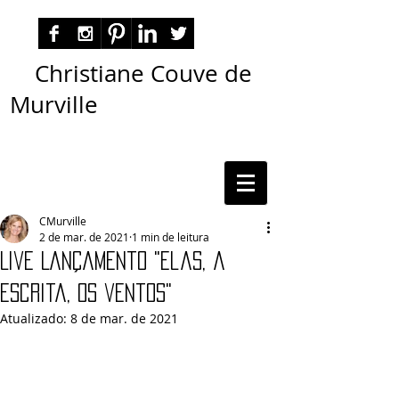
Christiane Couve de
Murville
autora nacional ficção romance espiritualidade
cmurville
CMurville
2 de mar. de 2021
1 min de leitura
Live Lançamento "Elas, a
escrita, os ventos"
Atualizado:
8 de mar. de 2021