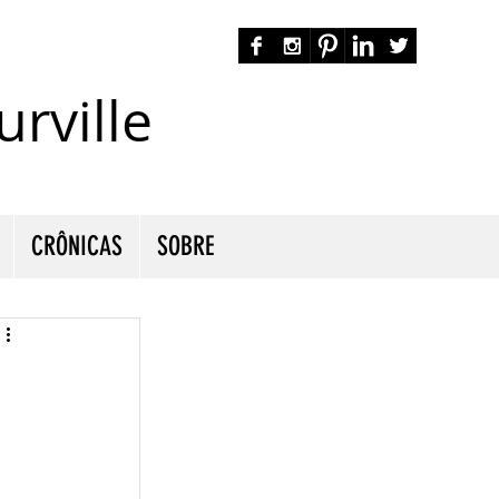
rville
autora nacional ficção romance espiritualidade cmurville
CRÔNICAS
SOBRE