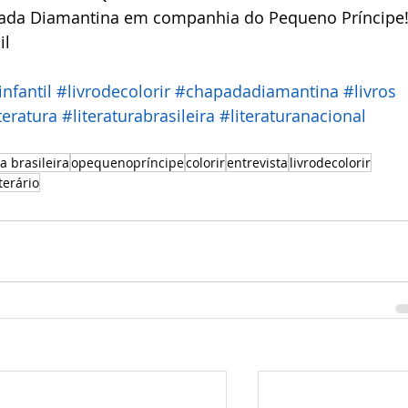
da Diamantina em companhia do Pequeno Príncipe!
l 
infantil
#livrodecolorir
#chapadadiamantina
#livros
teratura
#literaturabrasileira
#literaturanacional
ra brasileira
opequenopríncipe
colorir
entrevista
livrodecolorir
terário