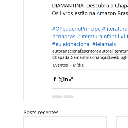
DIAMANTINA. Descubra a Chapa
Os livros estão na 
A
mazon Brasi
#OPequenoPríncipe
#literatura
#criancas
#literaturainfantil
#li
#euleionacional
#leiamais
autoranacional
escritora
autora
literatu
ChapadaDiamantina
crianças
Live
blogli
Eventos
Mídia
Posts recentes