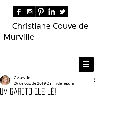
Christiane Couve de
Murville
autora nacional ficção romance espiritualidade
cmurville
CMurville
26 de out. de 2019
2 min de leitura
Um garoto que lê!