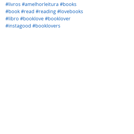
#livros
#amelhorleitura
#books
#book
#read
#reading
#lovebooks
#libro
#booklove
#booklover
#instagood
#booklovers
#bookstagram
#library
#igreads
#epicreads
#bookworm
#leitura
#bookish
#instabook
#igreads
#bookishescape
#bookshelf
#bookaddict
#literature
#lovebooks
#bookoftheday
#igbooks
#readingforfun
#literatura
#literaturanacional
#LeiaLiteraturNacional
#Leia
#literaturabrasileira
#autora
#leitores
#leitura
#romance
#ficção
#aventura
#espiritualidade
#viagensnotempo
#portaisdimensionais
Resenhas