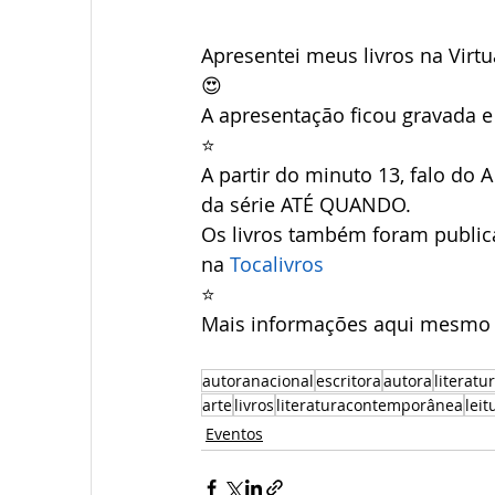
Apresentei meus livros na Virtua
😍
A apresentação ficou gravada e
⭐
A partir do minuto 13, falo do
da série ATÉ QUANDO.
Os livros também foram public
na 
Tocalivros
⭐
Mais informações aqui mesmo si
autoranacional
escritora
autora
literatu
arte
livros
literaturacontemporânea
leit
Eventos