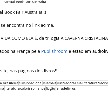
Virtual Book Fair Australia
l Book Fair Australia!!! 
 se encontra no link acima.
 A VIDA COMO ELA É, da trilogia A CAVERNA CRISTALINA
ados na França pela 
Publishroom
 e estão em audioliv
te, nas páginas dos livros!!
ra brasileira
euleionacional
leiamais
ilustradora
LeiaLIteraturaNacio
ura
literatura
colorir
romance
ficção
feiradelivros