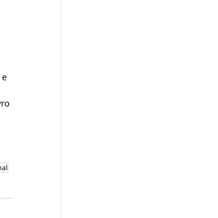
 e 
ro 
nal