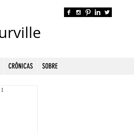
rville
autora nacional ficção romance espiritualidade cmurville
CRÔNICAS
SOBRE