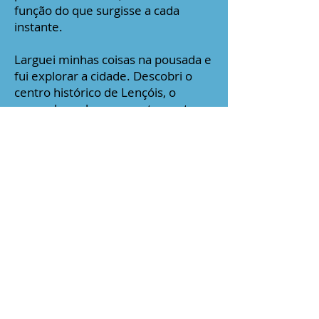
função do que surgisse a cada
instante.
Larguei minhas coisas na pousada e
fui explorar a cidade. Descobri o
centro histórico de Lençóis, o
mercado, os bares e restaurantes
com as mesas na rua, as lojinhas
vendendo pedras da região e ainda
passeei no Parque Municipal do
Serrano.
Nos dias que se seguiram, fiz os
passeios tradicionais
recomendados pelas agências de
turismo locais para conhecer os
pontos turísticos da região. Apesar
da mudança de ares, continuava
fazendo tudo igual a todo mundo.