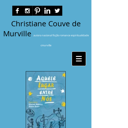
Christiane Couve de
Murville
autora nacional ficção romance espiritualidade
cmurville