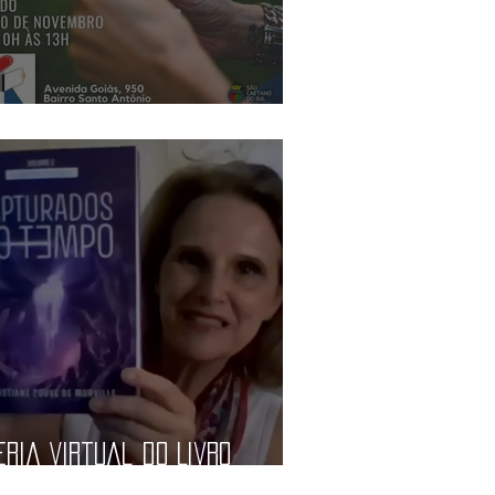
ábado Literário
eria Virtual do Livro
rasil