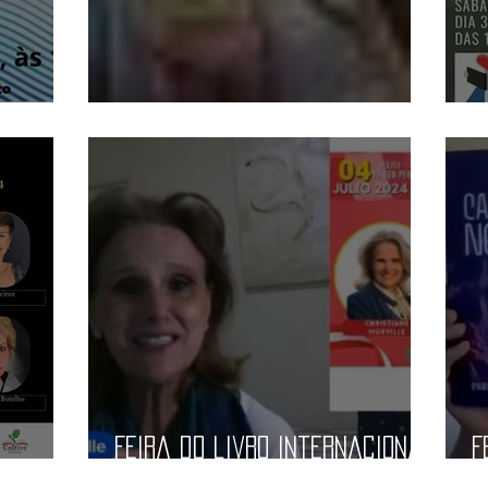
ão
Sábado Literário
S
Feira do livro internacional
F
arequipa
B