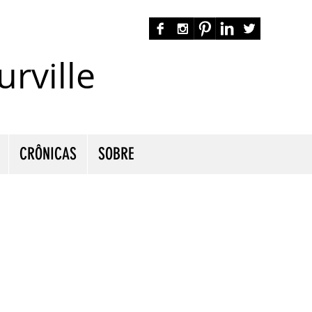
rville
autora nacional ficção romance espiritualidade cmurville
CRÔNICAS
SOBRE
S