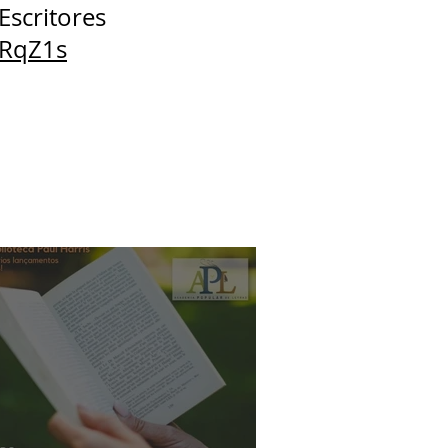
Escritores
aRqZ1s