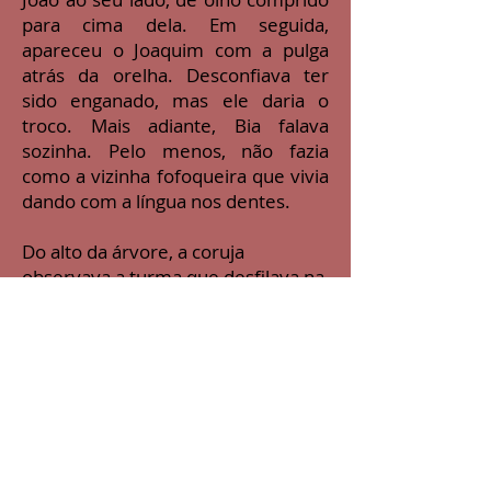
para cima dela. Em seguida,
apareceu o Joaquim com a pulga
atrás da orelha. Desconfiava ter
sido enganado, mas ele daria o
troco. Mais adiante, Bia falava
sozinha. Pelo menos, não fazia
como a vizinha fofoqueira que vivia
dando com a língua nos dentes.
Do alto da árvore, a coruja
observava a turma que desfilava na
rua. Quantas pessoas já estavam de
orelha quente por conta do tanto
de gente de língua afiada
infestando a cidade! Ainda veio o Zé
soltando cobras e lagartos. Ele tinha
muitos pepinos para resolver.
Surgiu também Aninha, decidia a
nunca mais engolir sapos, enquanto