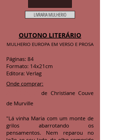
LIVRARIA MULHERIO
OUTONO LITERÁRIO
MULHERIO EUROPA EM VERSO E PROSA
Páginas: 84
Formato: 14x21cm
Editora: Verlag
Onde comprar:
A Coruja
de Christiane Couve
de Murville
"
Lá vinha Maria com um monte de
grilos abarrotando os
pensamentos. Nem reparou no
João ao seu lado, de olho comprido