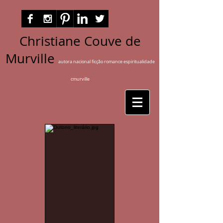
Christiane Couve de
Murville
autora nacional ficção romance espiritualidade
cmurville