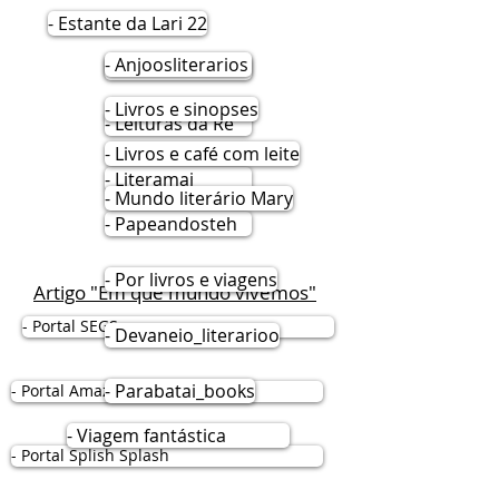
- Estante da Lari 22
- Anjoosliterarios
- La vie de Aline
- Livros e sinopses
- Leituras da Re
- Livros e café com leite
- Literamai
- Mundo literário Mary
- Papeandosteh
- Por livros e viagens
Artigo "Em que mundo vivemos"
- Portal SEGS
- Devaneio_literarioo
- Parabatai_books
- Portal Amazonas Notícias
- Viagem fantástica
- Portal Splish Splash