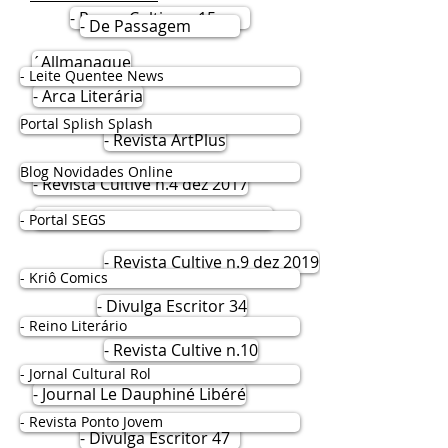
- Revue Cultive n.15
- De Passagem
´Allmanaque
- Leite Quentee News
- Arca Literária
Portal Splish Splash
- Revista ArtPlus
Blog Novidades Online
- Revista Cultive n.4 dez 2017
- Catálogo Literário Cultive 2020
- Portal SEGS
- Revista Cultive n.9 dez 2019
- Kriô Comics
- Divulga Escritor 34
- Reino Literário
- Revista Cultive n.10
- Jornal Cultural Rol
- Journal Le Dauphiné Libéré
- Revista Ponto Jovem
- Divulga Escritor 47