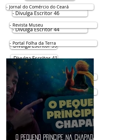
- Jornal do Comércio do Ceará
- Divulga Escritor 46
- Revista Museu
- Divulga Escritor 44
- Portal Folha da Terra
- Divulga Escritor 39
- Divulga Escritor 41
- Divulga Escritor 43
- Site Aqui Tem Diversão
- Divulga Escritor 42
- Matraca Cultural
- Site Cebola Verde
- LCB Magazine
O Pequeno Príncipe na Chapada