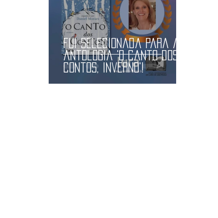
fui Selecionada para a
antologia 'o canto dos
contos, inverno'!