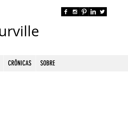
rville
autora nacional ficção romance espiritualidade cmurville
CRÔNICAS
SOBRE