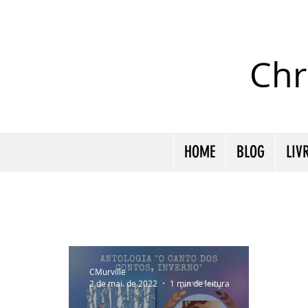
Chr
HOME
BLOG
LIV
CMurville
2 de mai. de 2022
1 min de leitura