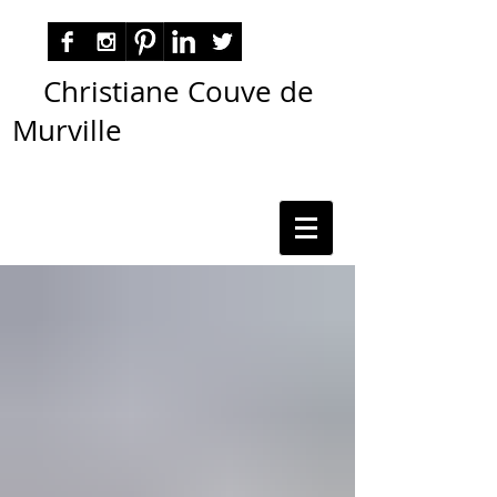
Christiane Couve de
Murville
autora nacional ficção romance espiritualidade
cmurville