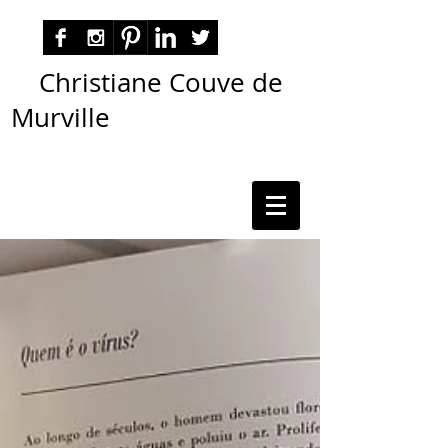
Christiane Couve de
Murville
autora nacional ficção romance espiritualidade
cmurville