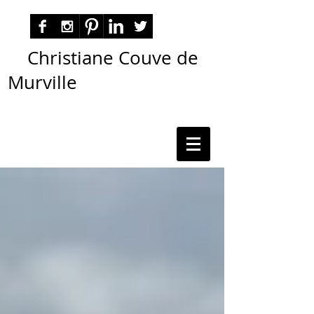
Christiane Couve de
Murville
autora nacional ficção romance espiritualidade
cmurville