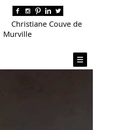
Christiane Couve de
Murville
autora nacional ficção romance espiritualidade
cmurville