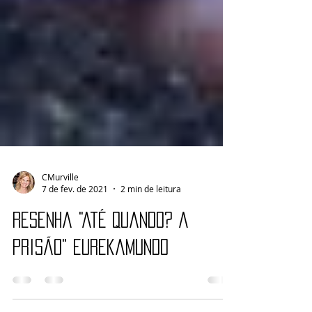
CMurville
7 de fev. de 2021
2 min de leitura
Resenha "Até Quando? A
prisão" Eurekamundo