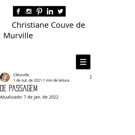
Christiane Couve de
Murville
autora nacional ficção romance espiritualidade
cmurville
CMurville
1 de out. de 2021
1 min de leitura
De Passagem
Atualizado:
7 de jan. de 2022