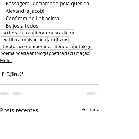
Passagem" declamado pela querida 
Alexandra Jacob!
Confiram no link acima!
Beijos a todos!
escritora
autora
literatura brasileira
LeiaLIteraturaNacional
arte
livros
literaturacontemporânea
literatura
antologia
poema
poesia
antologiapoética
declamação
Mídia
Posts recentes
Ver tudo