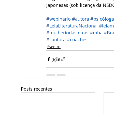
japonesas (sob licença da NSDC,
#
webinario
#
autora
#
psicóloga
#
LeiaLiteraturaNacional
#
leiam
#
mulheriodasletras
#
mba
#
Bra
#
cantora
#
coaches
Eventos
Posts recentes