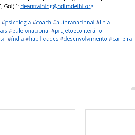
 GoI) ”: 
deantraining@ndimdelhi.org
#
psicologia
#
coach
#
autoranacional
#
Leia
ais
#
euleionacional
#
projetoecoliterário
sil
#
índia
#
habilidades
#
desenvolvimento
#
carreira