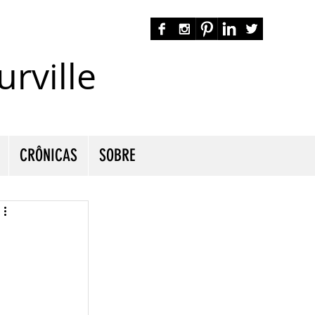
rville
autora nacional ficção romance espiritualidade cmurville
CRÔNICAS
SOBRE