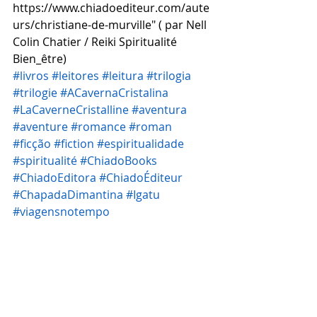
https://www.chiadoediteur.com/aute
urs/christiane-de-murville" ( par Nell 
Colin Chatier / Reiki Spiritualité 
Bien_être)
#livros
#leitores
#leitura
#trilogia
#trilogie
#ACavernaCristalina
#LaCaverneCristalline
#aventura
#aventure
#romance
#roman
#ficção
#fiction
#espiritualidade
#spiritualité
#ChiadoBooks
#ChiadoEditora
#ChiadoÉditeur
#ChapadaDimantina
#Igatu
#viagensnotempo
#voyagesdansletemps
#portaisdimensionais
#literatura
#literaturanacional
#literaturabrasileira
#história
#Brasil
#Brésil
#literaturacontemporânea
#Leia
#LeiaLiteraturaNacional