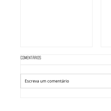
Comentários
Escreva um comentário
At
Resenha Karina Padilha