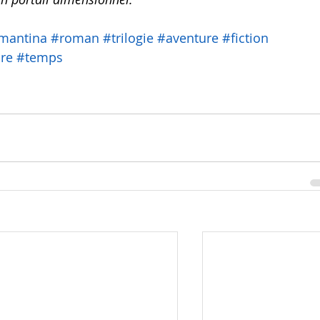
mantina
#roman
#trilogie
#aventure
#fiction
ure
#temps