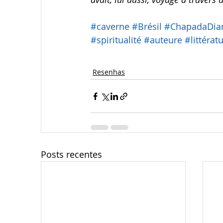
#caverne
#Brésil
#ChapadaDia
#spiritualité
#auteure
#littérat
Resenhas
Posts recentes