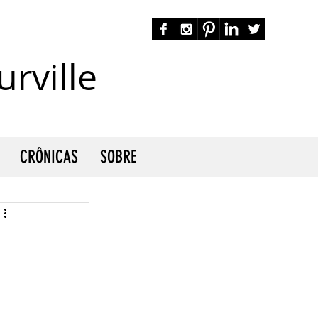
rville
autora nacional ficção romance espiritualidade cmurville
CRÔNICAS
SOBRE