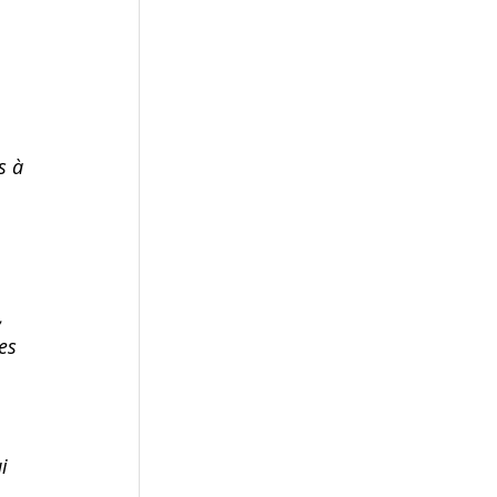
s à 
 
es 
i 