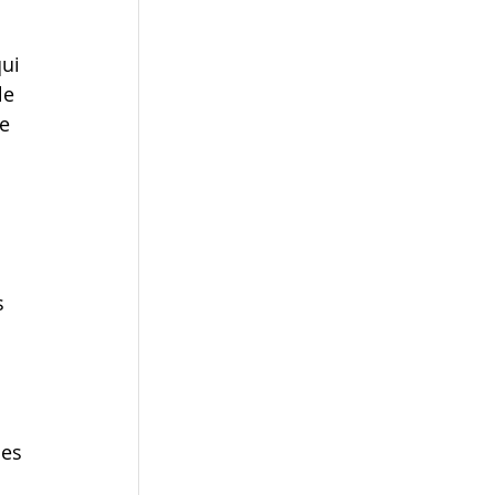
ui 
le 
e 
 
 
s 
es 