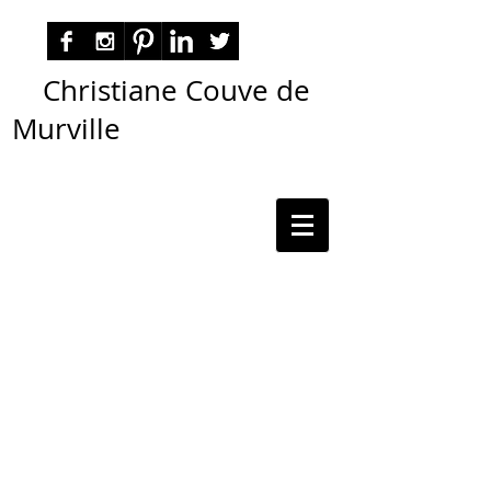
Christiane Couve de
Murville
autora nacional ficção romance espiritualidade
cmurville