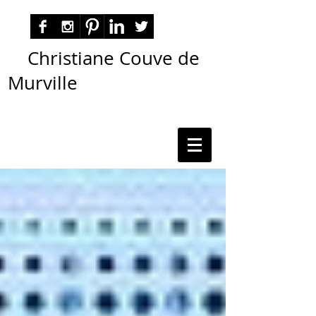
Christiane Couve de
Murville
autora nacional ficção romance espiritualidade
cmurville