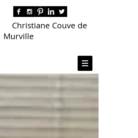
Christiane Couve de
Murville
autora nacional ficção romance espiritualidade
cmurville