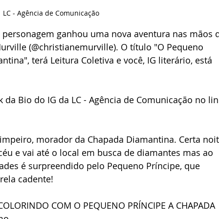
LC - Agência de Comunicação
 O personagem ganhou uma nova aventura nas mãos d
urville (@christianemurville). O título "O Pequeno 
ina", terá Leitura Coletiva e você, IG literário, está 
ink da Bio do IG da LC - Agência de Comunicação no lin
rimpeiro, morador da Chapada Diamantina. Certa noit
 céu e vai até o local em busca de diamantes mas ao 
dades é surpreendido pelo Pequeno Príncipe, que 
ela cadente!
ir COLORINDO COM O PEQUENO PRÍNCIPE A CHAPADA 
mo.