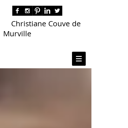
Christiane Couve de
Murville
autora nacional ficção romance espiritualidade
cmurville