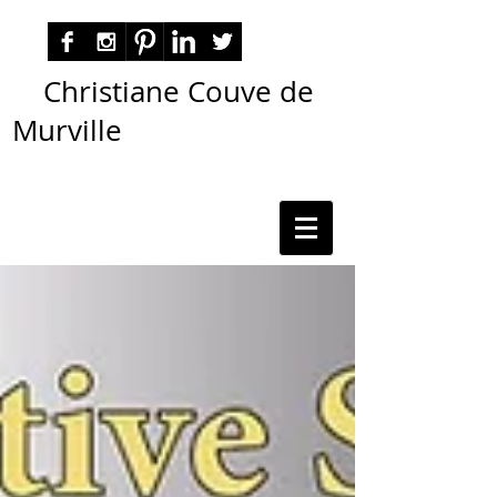
Christiane Couve de
Murville
autora nacional ficção romance espiritualidade
cmurville