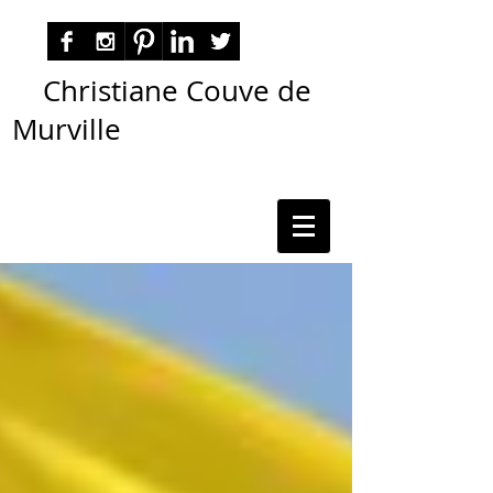
Christiane Couve de
Murville
autora nacional ficção romance espiritualidade
cmurville